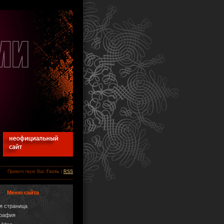
Приветствую Вас
Гость
|
RSS
Меню сайта
я страница
графия