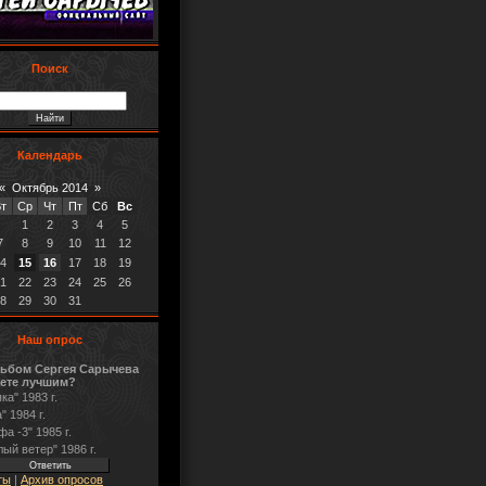
Поиск
Календарь
«
Октябрь 2014
»
т
Ср
Чт
Пт
Сб
Вс
1
2
3
4
5
7
8
9
10
11
12
4
15
16
17
18
19
1
22
23
24
25
26
8
29
30
31
Наш опрос
льбом Сергея Сарычева
аете лучшим?
ка" 1983 г.
" 1984 г.
фа -3" 1985 г.
лый ветер" 1986 г.
ты
|
Архив опросов