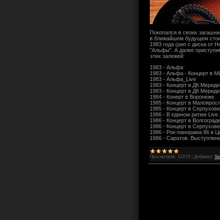
Покопался в своих загашни
в ближайшем будущем стоит
1983 года (рип с диска от
"Альфы". А далее приступи
этих залежей:
1983 - Альфа
1983 - Альфа - Концерт в 
1983 - Альфа_Live
1983 - Концерт в ДК Мериди
1983 - Концерт в ДК Мериди
1984 - Конерт в Воронеже
1985 - Концерт в Малоярос
1985 - Концерт в Серпухове
1986 - В едином ритме Liv
1986 - Концерт в Волгоград
1986 - Концерт в Серпухове
1986 - Рок-панорама 86 в Ц
1986 - Саратов. Выступлен
Просмотров:
12279
|
Добавил:
Se