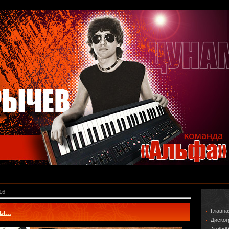
16
Главна
ы...
Диско