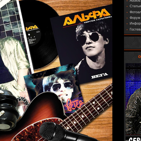
Audio&
Статьи
Фотоа
Форум
Информ
Гостев
О