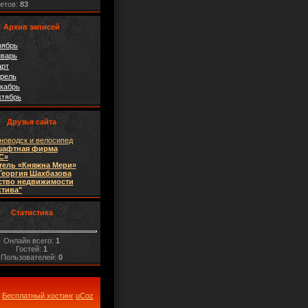
ветов:
83
Архив записей
оябрь
нварь
арт
прель
екабрь
ктябрь
Друзья сайта
новодск и велосипед
шафтная фирма
C»
тель «Княжна Мери»
Георгия Шахбазова
ство недвижимости
ктива"
Статистика
Онлайн всего:
1
Гостей:
1
Пользователей:
0
Бесплатный хостинг
uCoz