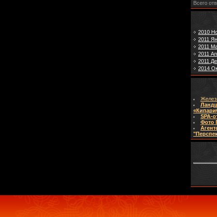
Всего от
2010 Н
2011 Я
2011 М
2011 А
2011 Д
2014 О
Желез
Ланд
«Кипари
SPA-о
Фото 
Агент
"Перспе