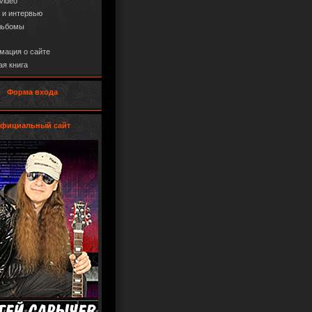
Video
 и интервью
льбомы
ация о сайте
ая книга
Форма входа
фициальный сайт